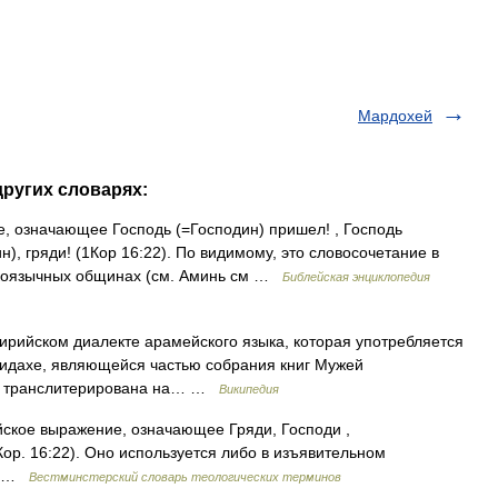
Мардохей
других словарях:
 означающее Господь (=Господин) пришел! , Господь
н), гряди! (1Кор 16:22). По видимому, это словосочетание в
екоязычных общинах (см. Аминь см …
Библейская энциклопедия
ирийском диалекте арамейского языка, которая употребляется
 Дидахе, являющейся частью собрания книг Мужей
, а транслитерирована на… …
Википедия
кое выражение, означающее Гряди, Господи ,
Кор. 16:22). Оно используется либо в изъявительном
0) …
Вестминстерский словарь теологических терминов