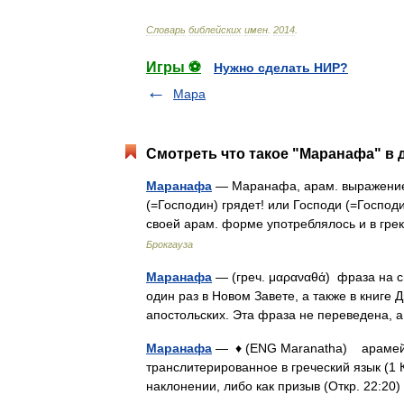
Словарь
библейских
имен
.
2014
.
Игры ⚽
Нужно сделать НИР?
Мара
Смотреть что такое "Маранафа" в 
Маранафа
— Маранафа, арам. выражение,
(=Господин) грядет! или Господи (=Господи
своей арам. форме употреблялось и в гр
Брокгауза
Маранафа
— (греч. μαραναθά) фраза на с
один раз в Новом Завете, а также в книге
апостольских. Эта фраза не переведена
Маранафа
— ♦ (ENG Maranatha) арамейс
транслитерированное в греческий язык (1 
наклонении, либо как призыв (Откр. 22:2