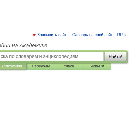
Запомнить сайт
Словарь на свой сайт
RU
едии на Академике
Найти!
Толкования
Переводы
Книги
Игры ⚽