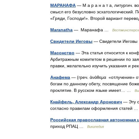
МАРАНАФА
— М а р а н а т а, литургич. 
смысл его безусловно эсхатологический. П
«Гряди, Господи!». Второй вариант пере
Maranatha
— Маранафа …
Вестминстерски
Свидетели Иеговы
— Свидетели Иегов
Масонство
— Эта статья относится к кон
Арбитражным комитетом в решении по зая
правки, желательно изучить указания и 
Анафема
— (греч. ἀνάθεμα «отлучение» от
богам по данному обету, посвящение божес
проклятие. В русском языке имеет… …
Ви
Кнайфель, Александр Аронович
— Эту с
согласно правилам оформления статей
Российская православная автономная 
приход РПАЦ …
Википедия