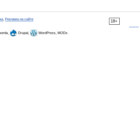
ка
,
Реклама на сайте
18+
omla,
Drupal,
WordPress, MODx.