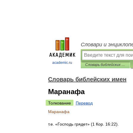
Словари и энциклоп
academic.ru
Словарь библейских имен
Словарь библейских имен
Маранафа
Толкование
Перевод
Маранафа
т
.
е
. «
Господь
грядет
» (
1
Кор
.
16:22
).